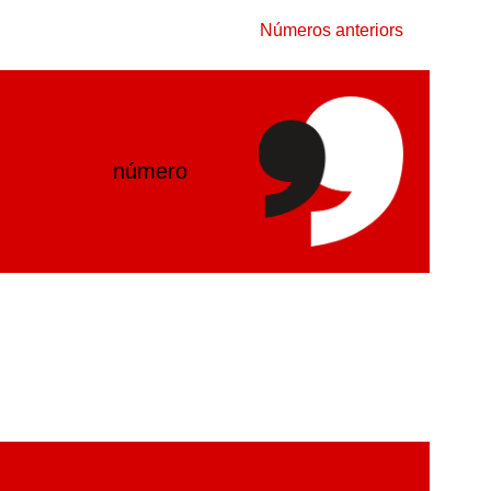
Números anteriors
número