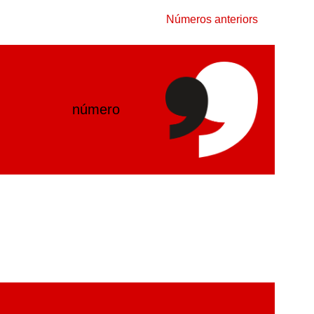
Números anteriors
número