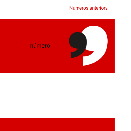
Números anteriors
número