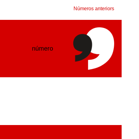
Números anteriors
número