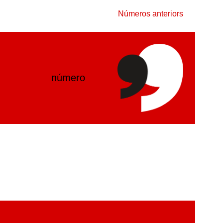
Números anteriors
número