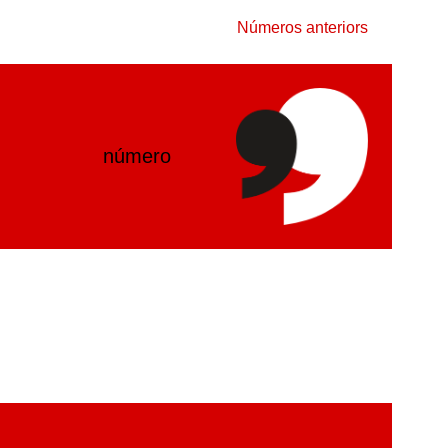
Números anteriors
número