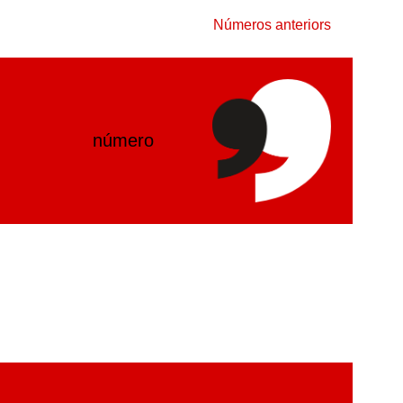
Números anteriors
número