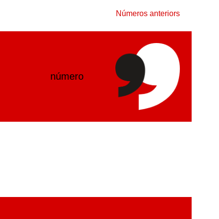
Números anteriors
número