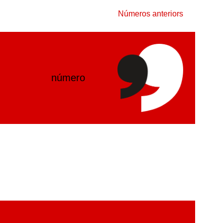
Números anteriors
número