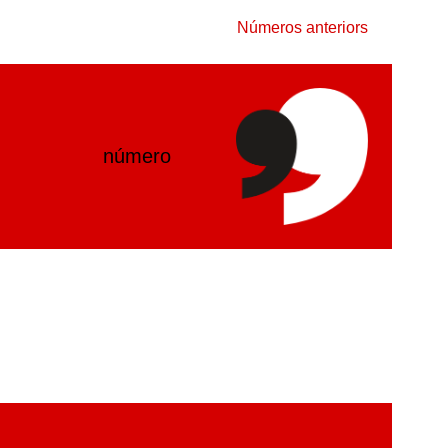
Números anteriors
número