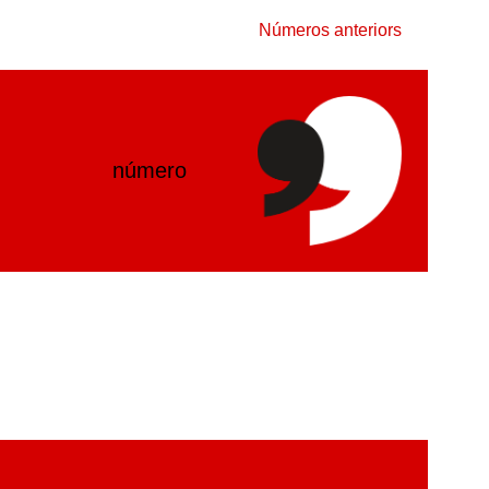
Números anteriors
número