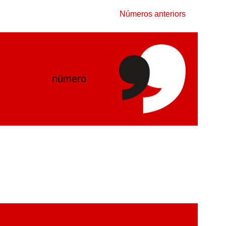
Números anteriors
número