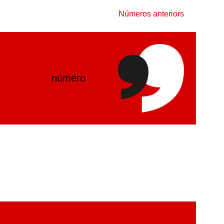
Números anteriors
número