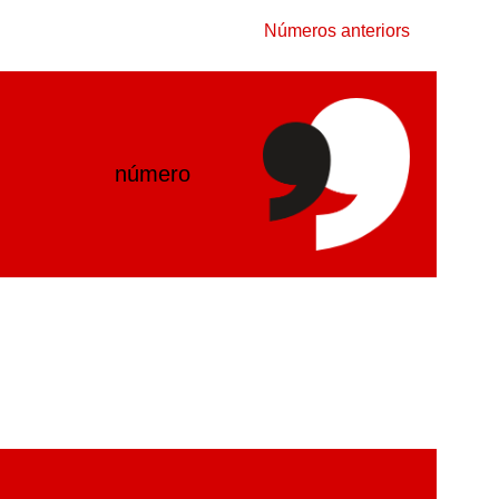
Números anteriors
número