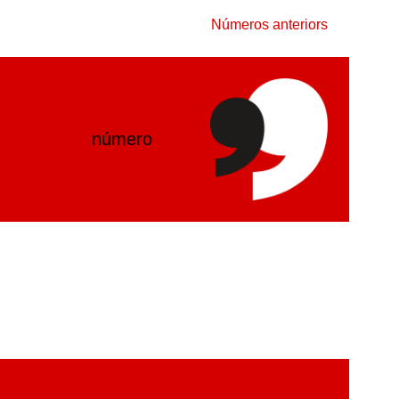
Números anteriors
número