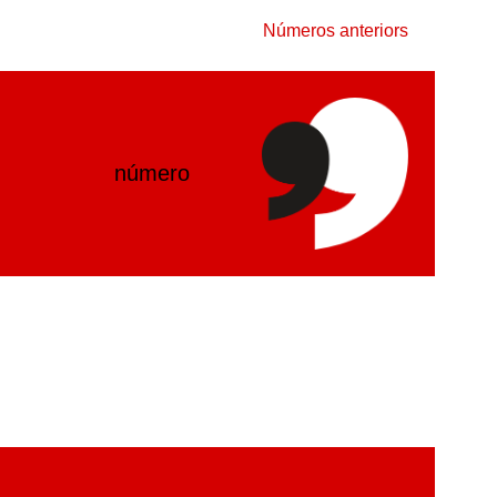
Números anteriors
número