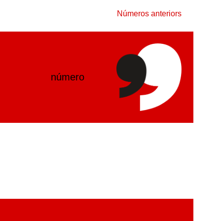
Números anteriors
número