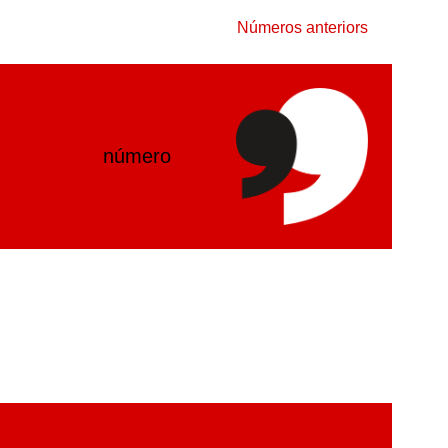
Números anteriors
número