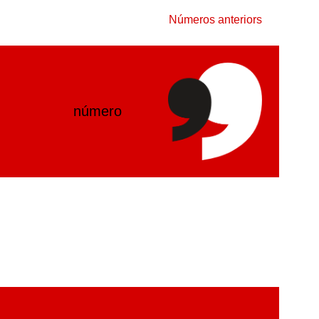
Números anteriors
número