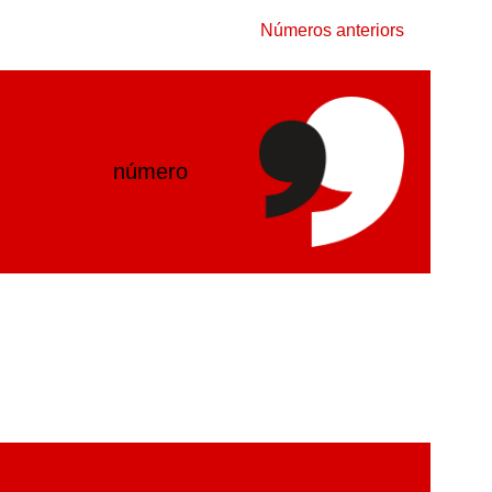
Números anteriors
número