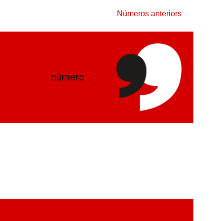
Números anteriors
número