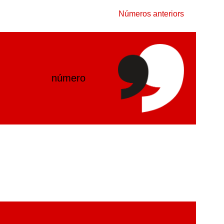
Números anteriors
número