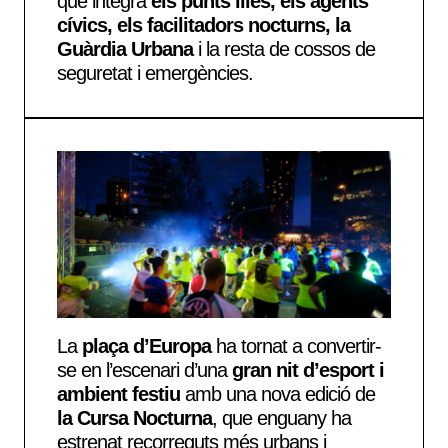
que
integra
els punts liles,
els agents
cívics, els facilitadors nocturns, la
Guàrdia Urbana
i la resta de cossos de
seguretat i emergències
.
La
plaça d’Europa
ha tornat a convertir-
se en l’escenari d’una
gran nit d’esport i
ambient festiu
amb una nova edició de
la Cursa Nocturna
, que enguany ha
estrenat recorreguts més urbans i