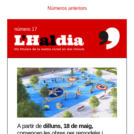
Números anteriors
número 17
A partir de
dilluns, 18 de maig,
comencen les obres per remodelar i