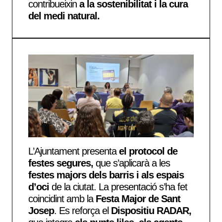
contribueixin
a la sostenibilitat i la cura
del medi natural.
L’Ajuntament presenta
el
protocol de
festes segures,
que s’aplicarà a les
festes majors dels barris i als espais
d’oci
de la ciutat. La presentació s’ha fet
coincidint amb la
Festa Major de Sant
Josep
. Es reforça el
Dispositiu RADAR,