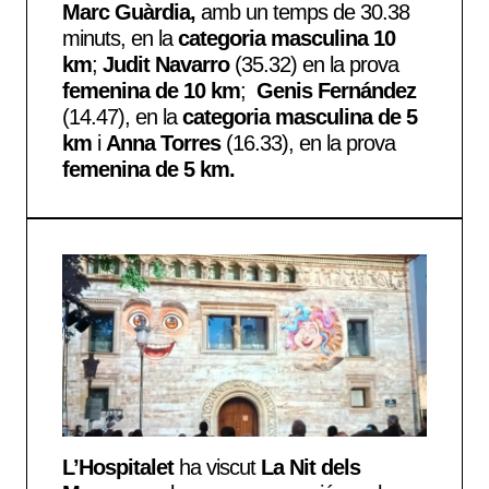
Marc Guàrdia,
amb un temps de 30.38
minuts, en la
categoria masculina 10
km
;
Judit Navarro
(35.32) en la prova
femenina de 10 km
;
Genis Fernández
(14.47), en la
categoria masculina de 5
km
i
Anna Torres
(16.33), en la prova
femenina de 5 km.
L’Hospitalet
ha viscut
La Nit dels