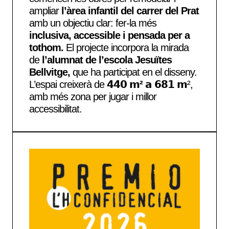
ampliar
l’àrea infantil del carrer del Prat
amb un objectiu clar: fer-la més
inclusiva, accessible i pensada per a
tothom.
El projecte incorpora la mirada
de
l’alumnat de l’escola Jesuïtes
Bellvitge,
que ha participat en el disseny.
L’espai creixerà de
𝟰𝟰𝟬 𝗺² 𝗮 𝟲𝟴𝟭 𝗺
²,
amb més zona per jugar i millor
accessibilitat.